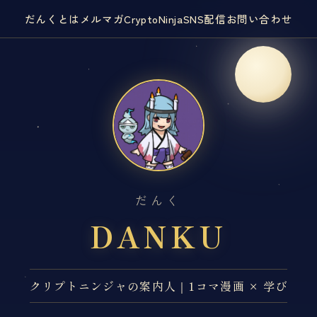
だんくとは
メルマガ
CryptoNinja
SNS
配信
お問い合わせ
だんく
DANKU
クリプトニンジャの案内人｜1コマ漫画 × 学び